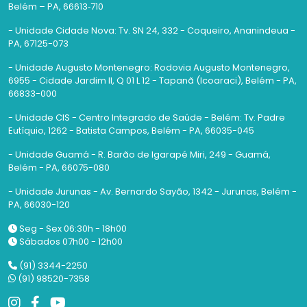
Belém – PA, 66613‑710
- Unidade Cidade Nova: Tv. SN 24, 332 - Coqueiro, Ananindeua -
PA, 67125-073
- Unidade Augusto Montenegro: Rodovia Augusto Montenegro,
6955 - Cidade Jardim II, Q 01 L 12 - Tapanã (Icoaraci), Belém - PA,
66833-000
- Unidade CIS - Centro Integrado de Saúde - Belém: Tv. Padre
Eutíquio, 1262 - Batista Campos, Belém - PA, 66035-045
- Unidade Guamá - R. Barão de Igarapé Miri, 249 - Guamá,
Belém - PA, 66075-080
- Unidade Jurunas - Av. Bernardo Sayão, 1342 - Jurunas, Belém -
PA, 66030-120
Seg - Sex 06:30h - 18h00
Sábados 07h00 - 12h00
(91) 3344-2250
(91) 98520-7358