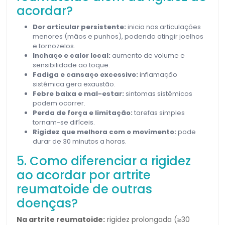
acordar?
Dor articular persistente:
inicia nas articulações
menores (mãos e punhos), podendo atingir joelhos
e tornozelos.
Inchaço e calor local:
aumento de volume e
sensibilidade ao toque.
Fadiga e cansaço excessivo:
inflamação
sistêmica gera exaustão.
Febre baixa e mal-estar:
sintomas sistêmicos
podem ocorrer.
Perda de força e limitação:
tarefas simples
tornam-se difíceis.
Rigidez que melhora com o movimento:
pode
durar de 30 minutos a horas.
5. Como diferenciar a rigidez
ao acordar por artrite
reumatoide de outras
doenças?
Na artrite reumatoide:
rigidez prolongada (≥30