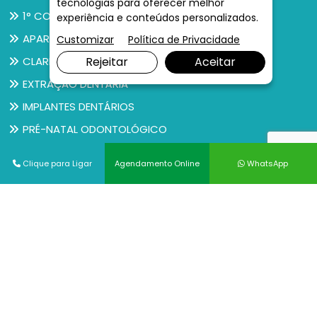
tecnologias para oferecer melhor
1° CONSULTA DO BEBÊ AO DENTISTA
experiência e conteúdos personalizados.
APARELHO ORTODÔNTICO
Customizar
Política de Privacidade
Rejeitar
Aceitar
CLAREAMENTO DENTAL
EXTRAÇÃO DENTÁRIA
IMPLANTES DENTÁRIOS
PRÉ-NATAL ODONTOLÓGICO
PRÓTESES DENTÁRIAS
Clique para Ligar
Agendamento Online
WhatsApp
REMOÇÃO DE SISOS
TRATAMENTO DA GENGIVA
TRATAMENTO DE CANAL
Ver todos
© Copyright 2026. DIVIA Marketing Digital. Todos os