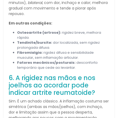
minutos),
bilateral
, com dor, inchaço e calor; melhora
gradual com movimento e tende a piorar após
repouso.
Em outras condições:
Osteoartrite (artrose):
rigidez breve, melhora
rápida.
Tendinite/bursite:
dor localizada, sem rigidez
prolongada difusa.
Fibromialgia:
rigidez difusa e sensibilidade
muscular, sem inflamação articular.
Fatores mecânicos/posturais:
desconforto
temporário que cede ao levantar.
6. A rigidez nas mãos e nos
joelhos ao acordar pode
indicar artrite reumatoide?
Sim. É um achado clássico. A inflamação costuma ser
simétrica (ambas as mãos/joelhos), com inchaço,
dor e limitação assim que a pessoa desperta,
melhorando aos poucos com a movimentação.