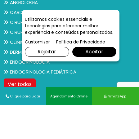
ANGIOLOGIA
CARDIOLOGIA
Utilizamos cookies essenciais e
CIRURGIA GERAL
tecnologias para oferecer melhor
CIRURGIA PEDIÁTRICA
experiência e conteúdos personalizados.
Customizar
Política de Privacidade
CLÍNICO GERAL
Rejeitar
Aceitar
DERMATOLOGIA
ENDOCRINOLOGIA
ENDOCRINOLOGIA PEDIÁTRICA
Ver todos
Clique para Ligar
Agendamento Online
WhatsApp
Exames
ANATOMIA PATOLÓGICA
BERA
BIÓPSIA DE ÚTERO