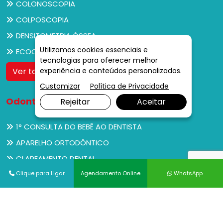
COLONOSCOPIA
COLPOSCOPIA
DENSITOMETRIA ÓSSEA
Utilizamos cookies essenciais e
ECOCARDIOGRAMA
tecnologias para oferecer melhor
experiência e conteúdos personalizados.
Ver todos
Customizar
Política de Privacidade
Odontologia
Rejeitar
Aceitar
1° CONSULTA DO BEBÊ AO DENTISTA
APARELHO ORTODÔNTICO
CLAREAMENTO DENTAL
Clique para Ligar
Agendamento Online
WhatsApp
EXTRAÇÃO DENTÁRIA
IMPLANTES DENTÁRIOS
PRÉ-NATAL ODONTOLÓGICO
PRÓTESES DENTÁRIAS